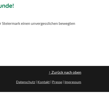
unde!
der Steiermark einen unvergesslichen bewegten
↑ Zurück nach oben
Datenschutz
|
Kontakt
|
Presse
|
Impressum