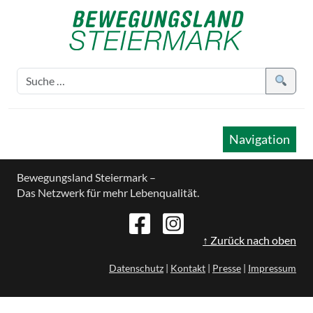
Navigation
Bewegungsland Steiermark –
Das Netzwerk für mehr Lebenqualität.
↑ Zurück nach oben
Datenschutz
|
Kontakt
|
Presse
|
Impressum