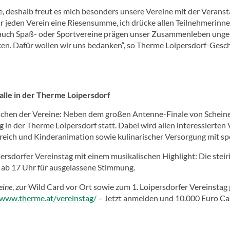
e, deshalb freut es mich besonders unsere Vereine mit der Veranst
für jeden Verein eine Riesensumme, ich drücke allen Teilnehmerin
 auch Spaß- oder Sportvereine prägen unser Zusammenleben unge
en. Dafür wollen wir uns bedanken“, so Therme Loipersdorf-Gesch
alle in der Therme Loipersdorf
ichen der Vereine: Neben dem großen Antenne-Finale von Scheine 
g in der Therme Loipersdorf statt. Dabei wird allen interessierte
ich und Kinderanimation sowie kulinarischer Versorgung mit spez
persdorfer Vereinstag mit einem musikalischen Highlight: Die stei
t ab 17 Uhr für ausgelassene Stimmung.
eine
, zur Wild Card vor Ort sowie zum 1. Loipersdorfer Vereinstag 
/www.therme.at/vereinstag/
– Jetzt anmelden und 10.000 Euro Cas