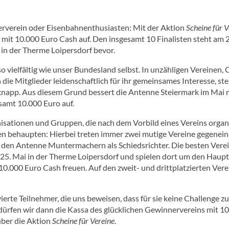
terverein oder Eisenbahnenthusiasten: Mit der Aktion
Scheine für V
a mit 10.000 Euro Cash auf. Den insgesamt 10 Finalisten steht am 
 in der Therme Loipersdorf bevor.
so vielfältig wie unser Bundesland selbst. In unzähligen Vereinen,
ie Mitglieder leidenschaftlich für ihr gemeinsames Interesse, ste
 knapp. Aus diesem Grund bessert die Antenne Steiermark im Mai 
samt 10.000 Euro auf.
isationen und Gruppen, die nach dem Vorbild eines Vereins organi
den behaupten: Hierbei treten immer zwei mutige Vereine gegenein
 den Antenne Muntermachern als Schiedsrichter. Die besten Vereine
 25. Mai in der Therme Loipersdorf und spielen dort um den Haupt
r 10.000 Euro Cash freuen. Auf den zweit- und drittplatzierten Ve
vierte Teilnehmer, die uns beweisen, dass für sie keine Challenge 
 dürfen wir dann die Kassa des glücklichen Gewinnervereins mit 10
über die Aktion
Scheine für Vereine
.