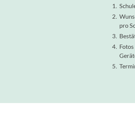
Schul
Wunsc
pro S
Bestä
Fotos
Gerät
Termi