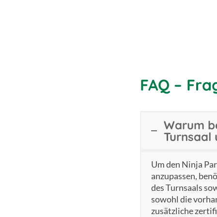
FAQ – Fra
Warum be
Turnsaal
Um den Ninja Par
anzupassen, benö
des Turnsaals so
sowohl die vorha
zusätzliche zerti