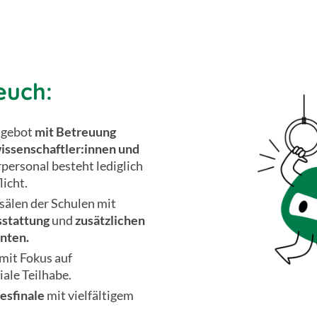
euch:
ngebot
mit Betreuung
issenschaftler:innen und
rpersonal besteht lediglich
licht.
sälen der Schulen mit
sstattung
und
zusätzlichen
enten.
mit Fokus auf
ale Teilhabe.
esfinale
mit vielfältigem