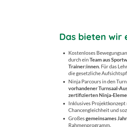
Das bieten wir 
Kostenloses Bewegungsa
durch ein
Team aus Sportw
Trainer:innen
. Für das Leh
die gesetzliche Aufsichtspf
Ninja Parcours in den Turn
vorhandener Turnsaal-Au
zertifizierten Ninja-Elem
Inklusives Projektkonzept 
Chancengleichheit und sozi
Großes
gemeinsames Jahr
Rahmenprogramm.