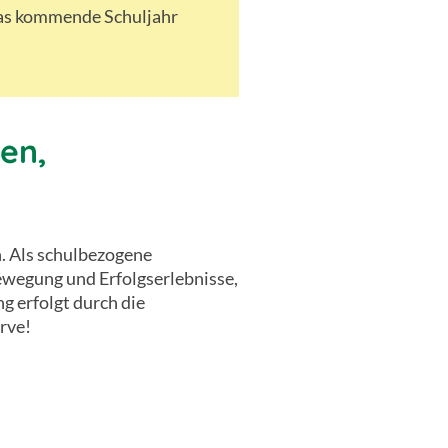
das kommende Schuljahr
en,
n. Als schulbezogene
ewegung und Erfolgserlebnisse,
 erfolgt durch die
rve!