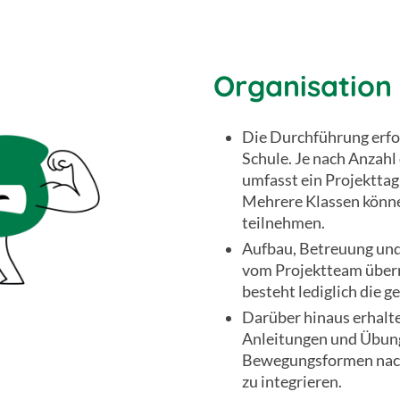
Organisation
Die Durchführung erfol
Schule. Je nach Anzah
umfasst ein Projekttag
Mehrere Klassen können
teilnehmen.
Aufbau, Betreuung und
vom Projektteam über
besteht lediglich die g
Darüber hinaus erhalt
Anleitungen und Übun
Bewegungsformen nachh
zu integrieren.