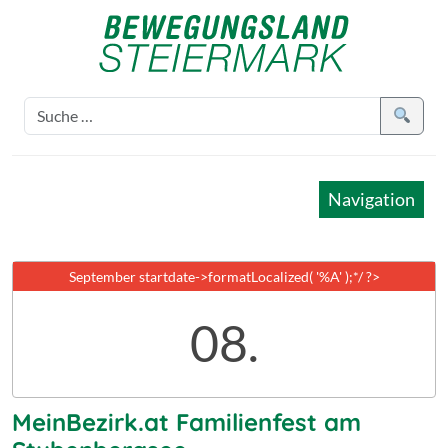
Navigation
September
startdate->formatLocalized( '%A' );*/ ?>
08.
MeinBezirk.at Familienfest am