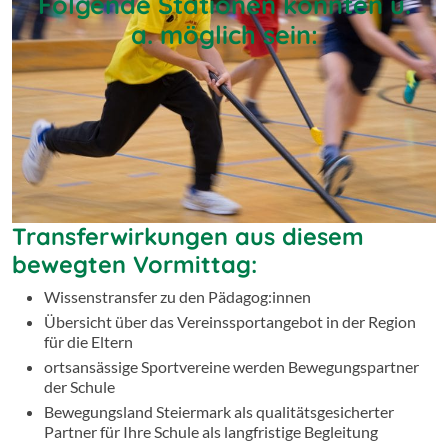
Folgende Stationen könnten u.
Geschwindigkeitsmessung)
a. möglich sein:
Rodeln (Startrampe)
Tanzstation
Volleyball (Spiel und Geschicklichkeitsübungen)
uvm.
Die Anzahl der Bewegungsstationen richtet sich nach
der Anzahl der Klassen Ihrer Volksschule (6 Stationen
Minimum).
Transferwirkungen aus diesem
bewegten Vormittag:
Wissenstransfer zu den Pädagog:innen
Übersicht über das Vereinssportangebot in der Region
für die Eltern
ortsansässige Sportvereine werden Bewegungspartner
der Schule
Bewegungsland Steiermark als qualitätsgesicherter
Partner für Ihre Schule als langfristige Begleitung