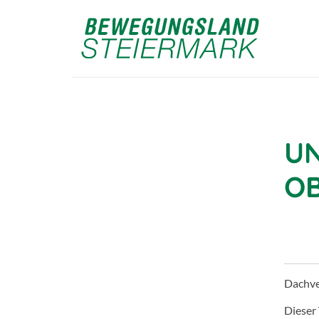
UN
O
Dachv
Dieser