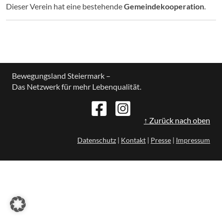
Dieser Verein hat eine bestehende
Gemeindekooperation
.
Bewegungsland Steiermark –
Das Netzwerk für mehr Lebenqualität.
↑ Zurück nach oben
Datenschutz
|
Kontakt
|
Presse
|
Impressum