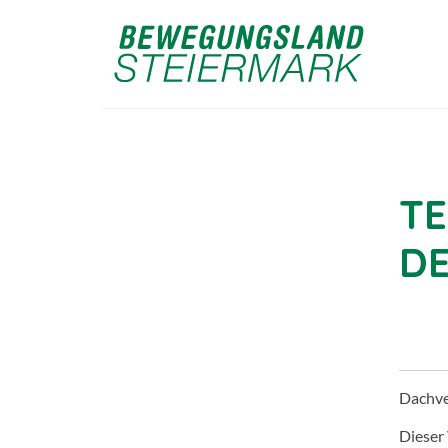
TE
D
Dachv
Dieser