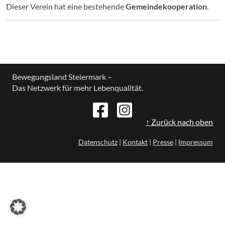
Dieser Verein hat eine bestehende
Gemeindekooperation
.
Bewegungsland Steiermark –
Das Netzwerk für mehr Lebenqualität.
↑ Zurück nach oben
Datenschutz
|
Kontakt
|
Presse
|
Impressum