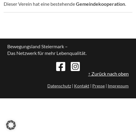
Dieser Verein hat eine bestehende
Gemeindekooperation
.
Bewegungsland Steiermark –
Das Netzwerk für mehr Lebenqualität.
↑ Zurück nach oben
Datenschutz
|
Kontakt
|
Presse
|
Impressum