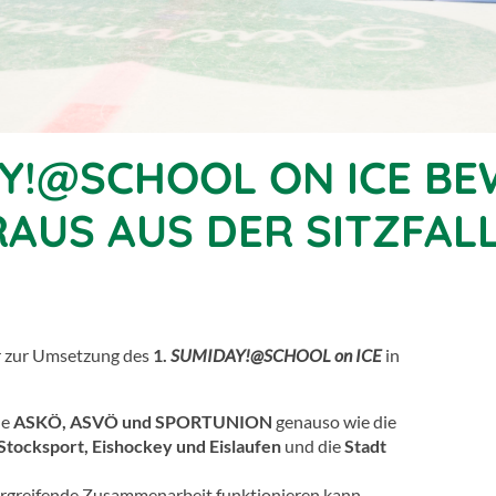
Y!@SCHOOL ON ICE BE
RAUS AUS DER SITZFAL
r zur Umsetzung des
1.
SUMIDAY!@SCHOOL on ICE
in
de
ASKÖ, ASVÖ und SPORTUNION
genauso wie die
 Stocksport, Eishockey und Eislaufen
und die
Stadt
ergreifende Zusammenarbeit funktionieren kann.